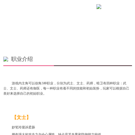
返回官网
职业介绍
游戏内主角可以创角
3
种职业，分别为武士、文士、药师，暗卫有四种职业：武
士、文士、药师还有御医，每一种职业有着不同的技能和初始装扮，玩家可以根据自己
喜好来选择自己的初始职业。
【文士】
妙笔玲珑诉柔肠
拥有强大的攻击力与会心属性，缺点是其血量和防御能力较低。