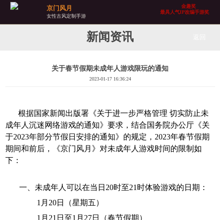
金趣奖
京门风月
最具人气IP改编手游奖
女性古风定制手游
金狗奖
年度最佳手机网络游戏奖
新闻资讯
返回
金钥奖
年度最佳文学IP手游
中国好手游
关于春节假期未成年人游戏限玩的通知
年度最受女性玩家欢迎手游奖
2023-01-17 16:36:24
金坛奖
最受女性玩家青睐移动游戏奖
金狼奖
最具人气IP改编手游
根据国家新闻出版署《关于进一步严格管理 切实防止未
金顶奖
成年人沉迷网络游戏的通知》要求，结合国务院办公厅《关
最佳IP手游
于202
3
年部分节假日安排的通知》的规定，202
3
年
春
节假期
金玩奖
年度IP改编手游
期间和前后，
《京门风月》对未成年人游戏时间的限制如
金耀奖
下：
年度最佳画面奖
金陀螺奖
年度最佳IP类游戏奖
一、未成年人可以在当日20时至21时体验游戏的日期：
游鼎奖
年度最具人气奖
1
月
20日（星期五）
金口奖
1
月
21
日至
1
月
27
日（
春节假期）
创新产品奖