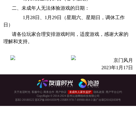
金趣奖
二、未成年人无法体验游戏的日期：
最具人气IP改编手游奖
1
月
28日
、
1月29
日（星期六
、
星期日
，
调休工作
金狗奖
年度最佳手机网络游戏奖
日）
金钥奖
年度最佳文学IP手游
请各位玩家合理安排游戏时间，适度游戏，感谢大家的
理解和支持。
中国好手游
年度最受女性玩家欢迎手游奖
金坛奖
最受女性玩家青睐移动游戏奖
京门风月
金狼奖
2023
年
1月17日
最具人气IP改编手游
金顶奖
最佳IP手游
金玩奖
年度IP改编手游
关于友谊时光
客服中心
商务合作
用户协议
未成年人家长监护
隐私政策
用户平台公约
CopyRight © 2014-2024 苏州沁游网络科技有限公司
金耀奖
苏B2-20180522
苏ICP备18041830号-2
ISBN 978-7-89988-864-3
新广出审[2016]1038号
年度最佳画面奖
金陀螺奖
年度最佳IP类游戏奖
游鼎奖
年度最具人气奖
金口奖